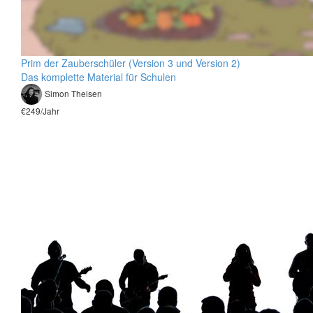
Prim der Zauberschüler (Version 3 und Version 2)
Das komplette Material für Schulen
Simon Theisen
€249/Jahr